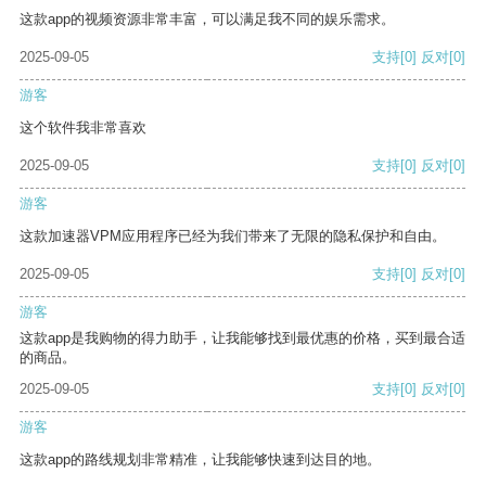
这款app的视频资源非常丰富，可以满足我不同的娱乐需求。
2025-09-05
支持
[0]
反对
[0]
游客
这个软件我非常喜欢
2025-09-05
支持
[0]
反对
[0]
游客
这款加速器VPM应用程序已经为我们带来了无限的隐私保护和自由。
2025-09-05
支持
[0]
反对
[0]
游客
这款app是我购物的得力助手，让我能够找到最优惠的价格，买到最合适
的商品。
2025-09-05
支持
[0]
反对
[0]
游客
这款app的路线规划非常精准，让我能够快速到达目的地。