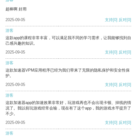
超棒啊 好用
2025-09-05
支持
[0]
反对
[0]
游客
这款app的课程非常丰富，可以满足我不同的学习需求，让我能够找到自
己感兴趣的知识。
2025-09-05
支持
[0]
反对
[0]
游客
这款加速器VPM应用程序已经为我们带来了无限的隐私保护和安全性保
护。
2025-09-05
支持
[0]
反对
[0]
游客
这款加速器app的加速效果非常好，玩游戏再也不会出现卡顿、掉线的情
况了。我以前玩游戏经常会输，现在有了这个app，我的游戏水平提升了
不少。
2025-09-05
支持
[0]
反对
[0]
游客