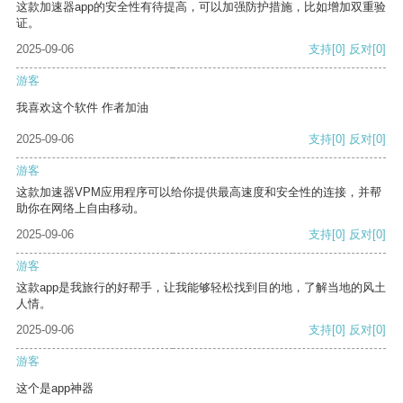
这款加速器app的安全性有待提高，可以加强防护措施，比如增加双重验
证。
2025-09-06
支持
[0]
反对
[0]
游客
我喜欢这个软件 作者加油
2025-09-06
支持
[0]
反对
[0]
游客
这款加速器VPM应用程序可以给你提供最高速度和安全性的连接，并帮
助你在网络上自由移动。
2025-09-06
支持
[0]
反对
[0]
游客
这款app是我旅行的好帮手，让我能够轻松找到目的地，了解当地的风土
人情。
2025-09-06
支持
[0]
反对
[0]
游客
这个是app神器