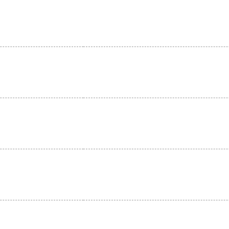
。
。
。