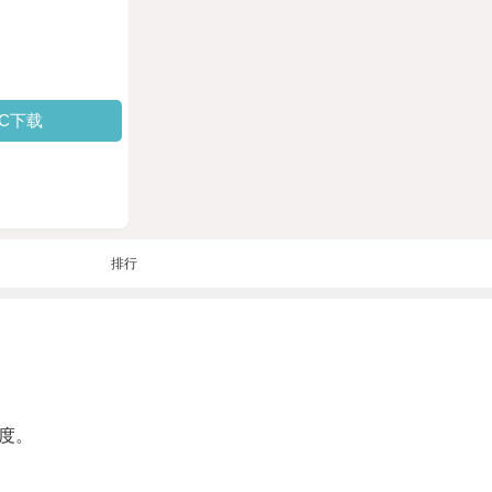
PC下载
排行
度。