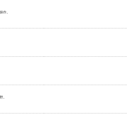
悉操作。
野。