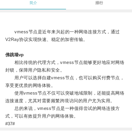
简介
排行
vmess节点是近年来兴起的一种网络连接方式，通过
V2Ray协议实现快速、稳定的加密传输。
佛跳墙vp
相比传统的代理方式，vmess节点能够更好地应对网络
封锁，保障用户隐私和安全。
用户可以选择自建vmess节点，也可以购买付费节点，
享受更优质的网络体验。
使用vmess节点不仅可以突破地域限制，还能提高网络
连接速度，尤其对需要频繁跨境访问的用户尤为实用。
总的来说，vmess节点是一种值得尝试的网络连接方
式，可以有效提升用户的网络体验。
#37#