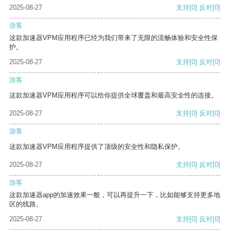
2025-08-27
支持
[0]
反对
[0]
游客
这款加速器VPM应用程序已经为我们带来了无限的流畅体验和安全性保
护。
2025-08-27
支持
[0]
反对
[0]
游客
这款加速器VPM应用程序可以给你提供全球覆盖和最高安全性的连接。
2025-08-27
支持
[0]
反对
[0]
游客
这款加速器VPM应用程序提供了顶级的安全性和隐私保护。
2025-08-27
支持
[0]
反对
[0]
游客
这款加速器app的加速效果一般，可以再提升一下，比如能够支持更多地
区的线路。
2025-08-27
支持
[0]
反对
[0]