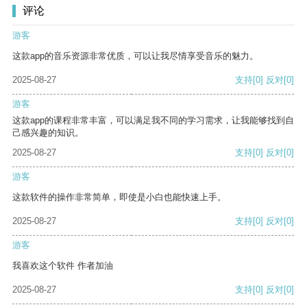
评论
游客
这款app的音乐资源非常优质，可以让我尽情享受音乐的魅力。
2025-08-27
支持
[0]
反对
[0]
游客
这款app的课程非常丰富，可以满足我不同的学习需求，让我能够找到自
己感兴趣的知识。
2025-08-27
支持
[0]
反对
[0]
游客
这款软件的操作非常简单，即使是小白也能快速上手。
2025-08-27
支持
[0]
反对
[0]
游客
我喜欢这个软件 作者加油
2025-08-27
支持
[0]
反对
[0]