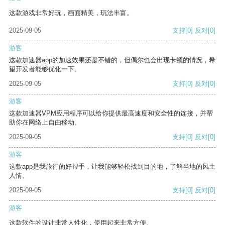
这款游戏非常好玩，画面精美，玩法丰富。
2025-09-05
支持
[0]
反对
[0]
游客
这款加速器app的加速效果还是不错的，但偶尔也会出现卡顿的情况，希
望开发者能够优化一下。
2025-09-05
支持
[0]
反对
[0]
游客
这款加速器VPM应用程序可以给你提供最高速度和安全性的连接，并帮
助你在网络上自由移动。
2025-09-05
支持
[0]
反对
[0]
游客
这款app是我旅行的好帮手，让我能够轻松找到目的地，了解当地的风土
人情。
2025-09-05
支持
[0]
反对
[0]
游客
这款软件的设计非常人性化，使用起来非常方便。