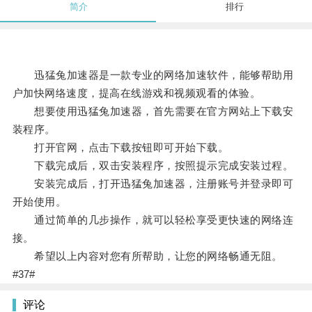
简介
排行
迅猛兔加速器是一款专业的网络加速软件，能够帮助用
户加快网络速度，提高在线游戏和视频观看的体验。
想要使用迅猛兔加速器，首先需要在官方网站上下载安
装程序。
打开官网，点击下载按钮即可开始下载。
下载完成后，双击安装程序，按照提示完成安装过程。
安装完成后，打开迅猛兔加速器，注册账号并登录即可
开始使用。
通过简单的几步操作，就可以轻松享受更快速的网络连
接。
希望以上内容对您有所帮助，让您的网络畅通无阻。
#37#
评论