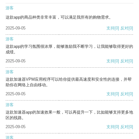
游客
这款app的商品种类非常丰富，可以满足我所有的购物需求。
2025-09-05
支持
[0]
反对
[0]
游客
这款app的学习氛围很浓厚，能够激励我不断学习，让我能够取得更好的
成绩。
2025-09-05
支持
[0]
反对
[0]
游客
这款加速器VPM应用程序可以给你提供最高速度和安全性的连接，并帮
助你在网络上自由移动。
2025-09-05
支持
[0]
反对
[0]
游客
这款加速器app的加速效果一般，可以再提升一下，比如能够支持更多地
区的线路。
2025-09-05
支持
[0]
反对
[0]
游客