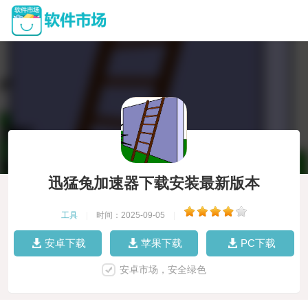
迅猛兔加速器下载安装最新版本
工具
|
时间：2025-09-05
|
安卓下载
苹果下载
PC下载
安卓市场，安全绿色