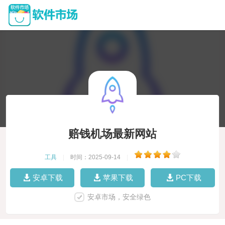
赔钱机场最新网站
工具
|
时间：2025-09-14
|
安卓下载
苹果下载
PC下载
安卓市场，安全绿色