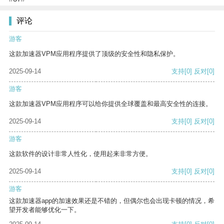
评论
游客
这款加速器VPM应用程序提供了顶级的安全性和隐私保护。
2025-09-14
支持
[0]
反对
[0]
游客
这款加速器VPM应用程序可以给你提供全球覆盖和最高安全性的连接。
2025-09-14
支持
[0]
反对
[0]
游客
这款软件的设计非常人性化，使用起来非常方便。
2025-09-14
支持
[0]
反对
[0]
游客
这款加速器app的加速效果还是不错的，但偶尔也会出现卡顿的情况，希
望开发者能够优化一下。