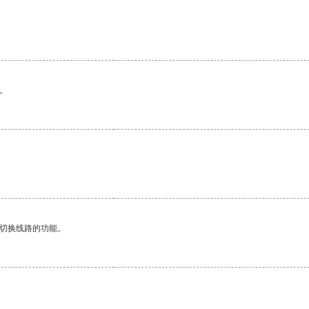
。
动切换线路的功能。