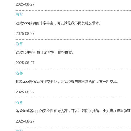
2025-08-27
游客
这款app的功能非常丰富，可以满足我不同的社交需求。
2025-08-27
游客
这款软件的价格非常实惠，值得推荐。
2025-08-27
游客
这款app就像我的社交平台，让我能够与志同道合的朋友一起交流。
2025-08-27
游客
这款加速器app的安全性有待提高，可以加强防护措施，比如增加双重验证
2025-08-27