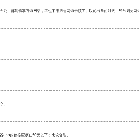
作办公，都能畅享高速网络，再也不用担心网速卡顿了。以前出差的时候，经常因为网
心。
器app的价格应该在50元以下才比较合理。