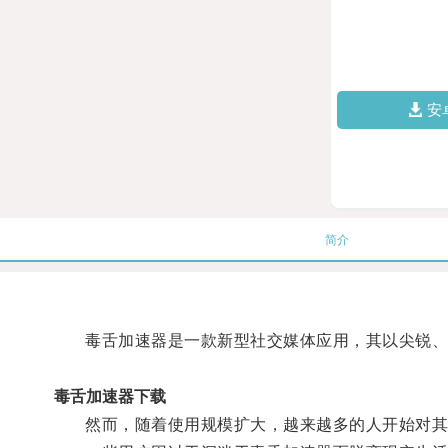
安
简介
毒舌加速器是一款新型社交媒体应用，其以尖锐、
毒舌加速器下载
然而，随着使用规模扩大，越来越多的人开始对其