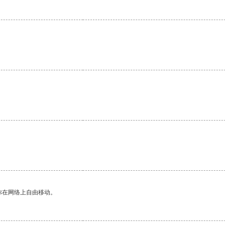
你在网络上自由移动。