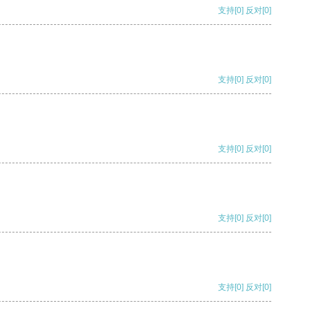
支持
[0]
反对
[0]
支持
[0]
反对
[0]
支持
[0]
反对
[0]
支持
[0]
反对
[0]
支持
[0]
反对
[0]