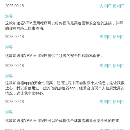
2025-09-18
支持
[0]
反对
[0]
游客
这款加速器VPM应用程序可以给你提供最高速度和安全性的连接，并帮
助你在网络上自由移动。
2025-09-18
支持
[0]
反对
[0]
游客
这款加速器VPM应用程序提供了顶级的安全性和隐私保护。
2025-09-18
支持
[0]
反对
[0]
游客
这款加速器app的安全性很高，使用过程中不会泄露个人信息，这让我很
放心。我以前使用过一些其他的加速器app，经常会出现个人信息泄露的
情况，这让我非常担心。
2025-09-18
支持
[0]
反对
[0]
游客
这款加速器VPM应用程序可以给你提供全球覆盖和最高安全性的连接。