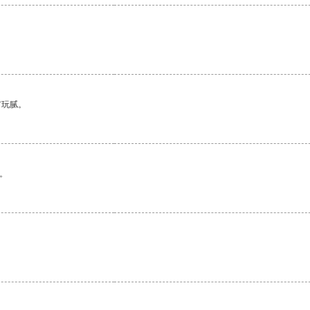
有玩腻。
。
。